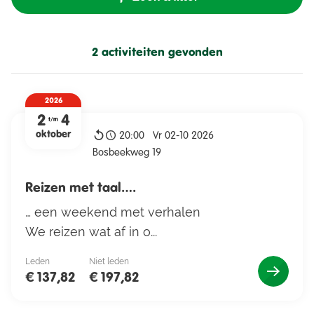
Natuur
2 activiteiten gevonden
Ontspanning
Ontwikkeling
2026
Taal
2
4
t/m
oktober
20:00
Vr 02-10 2026
Bosbeekweg 19
Voor leden
Reizen met taal….
… een weekend met verhalen
We reizen wat af in o...
Resultaten vernieuwen
Leden
Niet leden
€ 137,82
€ 197,82
Nivonlid?