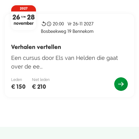
Kinderen jonger dan 16 jaar
2027
mogen gratis overnachten!
26
28
t/m
november
20:00
Vr 26-11 2027
Bosbeekweg 19 Bennekom
Verhalen vertellen
Een cursus door Els van Helden die gaat
over de ee...
Leden
Niet leden
€ 150
€ 210