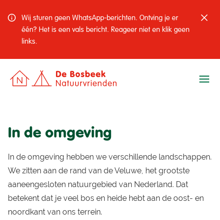
Wij sturen geen WhatsApp-berichten. Ontving je er
één? Het is een vals bericht. Reageer niet en klik geen
links.
Ope
In de omgeving
In de omgeving hebben we verschillende landschappen.
We zitten aan de rand van de Veluwe, het grootste
aaneengesloten natuurgebied van Nederland. Dat
betekent dat je veel bos en heide hebt aan de oost- en
noordkant van ons terrein.